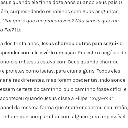
Jesus quando ele tinha doze anos quando Seus pais O
ém, surpreendendo os rabinos com Suas perguntas,
,
“Por que é que me procuráveis? Não sabeis que me
u Pai
?
(Lc
ta dos trinta anos,
Jesus chamou outros para segui-lo,
aprender com ele e vê-lo em ação.
Era este o negócio de
onoro sim! Jesus estava com Deus quando chamou
s e profetas como Isaías, para citar alguns. Todos eles
aneiras diferentes, mas foram obedientes, indo aonde
ssem certeza do caminho, ou o caminho fosse difícil e
aconteceu quando Jesus disse a Filipe: “
Siga-me”.
 Natanael da mesma forma que André encontrou seu irmão,
les tinham que compartilhar com alguém; era impossível