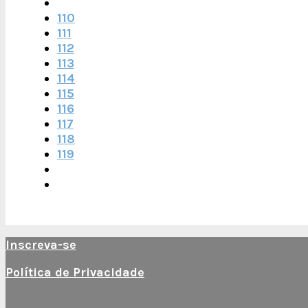
110
111
112
113
114
115
116
117
118
119
Inscreva-se
Política de Privacidade