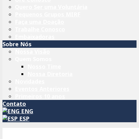
Quero Ser uma Voluntária
Pequenos Grupos MIRF
Faça uma Doação
Trabalhe Conosco
Embaixadoras
Sobre Nós
Nossa Visão
Quem Somos
Nosso Time
Nossa Diretoria
Novidades
Eventos Anteriores
Primeiros 10 anos
Contato
ENG
ESP