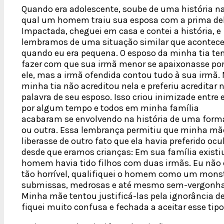
Quando era adolescente, soube de uma história n
qual um homem traiu sua esposa com a prima del
Impactada, cheguei em casa e contei a história, e
lembramos de uma situação similar que acontec
quando eu era pequena. O esposo da minha tia te
fazer com que sua irmã menor se apaixonasse po
ele, mas a irmã ofendida contou tudo à sua irmã.
minha tia não acreditou nela e preferiu acreditar 
palavra de seu esposo. Isso criou inimizade entre 
por algum tempo e todos em minha família
acabaram se envolvendo na história de uma form
ou outra. Essa lembrança permitiu que minha mã
liberasse de outro fato que ela havia preferido ocu
desde que eramos crianças: Em sua família exis
homem havia tido filhos com duas irmãs. Eu não
tão horrível, qualifiquei o homem como um mons
submissas, medrosas e até mesmo sem-vergonhas, 
Minha mãe tentou justificá-las pela ignorância d
fiquei muito confusa e fechada a aceitar esse tip