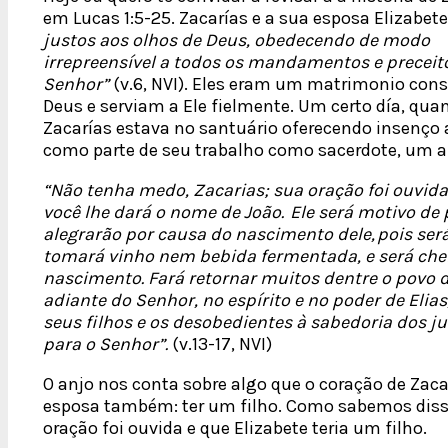
em Lucas 1:5-25. Zacarías e a sua esposa Elizabet
justos aos olhos de Deus, obedecendo de modo
irrepreensível a todos os mandamentos e preceit
Senhor”
(v.6, NVI). Eles eram um matrimonio con
Deus e serviam a Ele fielmente. Um certo día, qua
Zacarías estava no santuário oferecendo insenço 
como parte de seu trabalho como sacerdote, um an
“Não tenha medo, Zacarias; sua oração foi ouvida. 
você lhe dará o nome de João. Ele será motivo de p
alegrarão por causa do nascimento dele, pois ser
tomará vinho nem bebida fermentada, e será chei
nascimento. Fará retornar muitos dentre o povo de
adiante do Senhor, no espírito e no poder de Elias
seus filhos e os desobedientes à sabedoria dos j
para o Senhor”.
(v.13-17, NVI)
O anjo nos conta sobre algo que o coração de Zaca
esposa também: ter um filho. Como sabemos disso
oração foi ouvida e que Elizabete teria um filho.