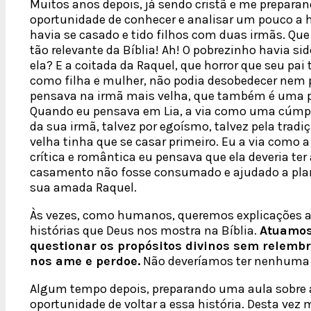
Muitos anos depois, já sendo cristã e me preparand
oportunidade de conhecer e analisar um pouco a his
havia se casado e tido filhos com duas irmãs. Qu
tão relevante da Bíblia! Ah! O pobrezinho havia 
ela? E a coitada da Raquel, que horror que seu pai 
como filha e mulher, não podia desobedecer nem p
pensava na irmã mais velha, que também é uma p
Quando eu pensava em Lia, a via como uma cúmpli
da sua irmã, talvez por egoísmo, talvez pela trad
velha tinha que se casar primeiro. Eu a via como 
crítica e romântica eu pensava que ela deveria ter
casamento não fosse consumado e ajudado a plan
sua amada Raquel.
Às vezes, como humanos, queremos explicações 
histórias que Deus nos mostra na Bíblia.
Atuamos
questionar os propósitos divinos sem relemb
nos ame e perdoe.
Não deveríamos ter nenhuma 
Algum tempo depois, preparando uma aula sobre a v
oportunidade de voltar a essa história. Desta vez