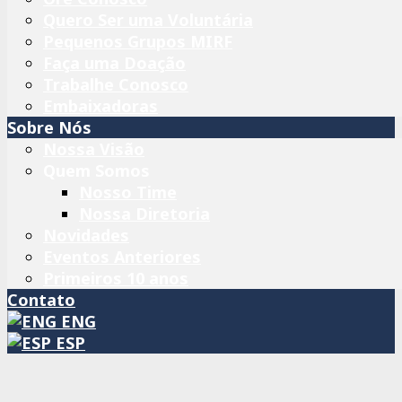
Quero Ser uma Voluntária
Pequenos Grupos MIRF
Faça uma Doação
Trabalhe Conosco
Embaixadoras
Sobre Nós
Nossa Visão
Quem Somos
Nosso Time
Nossa Diretoria
Novidades
Eventos Anteriores
Primeiros 10 anos
Contato
ENG
ESP