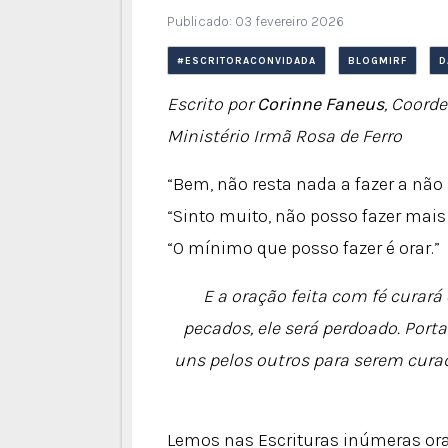
Publicado: 03 fevereiro 2026
#ESCRITORACONVIDADA
BLOGMIRF
D
Escrito por
Corinne Faneus
, Coord
Ministério Irmã Rosa de Ferro
“Bem, não resta nada a fazer a não s
“Sinto muito, não posso fazer mais
“O mínimo que posso fazer é orar.”
E a oração feita com fé curará
pecados, ele será perdoado. Por
uns pelos outros para serem curad
Lemos nas Escrituras inúmeras ora