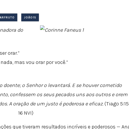
ARFRUTO
JOÃO15
enadora do
er orar.”
 nada, mas vou orar por você.”
 o doente; o Senhor o levantará. E se houver cometido
tanto, confessem os seus pecados uns aos outros e orem
os. A oração de um justo é poderosa e eficaz.
(Tiago 5:15
16 NVI)
ções que tiveram resultados incríveis e poderosos — An