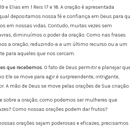
9 e Elias em 1 Reis 17 e 18. A oração é apresentada
qual depositamos nossa fé e confiança em Deus para q
os em nossas vidas. Contudo, muitas vezes sem
avras, diminuímos o poder da oração. Como nas frases
s a oração, reduzindo-a a um último recurso ou a um
nte para aqueles que nos cercam.
tes que recebemos
. O fato de Deus permitir e planejar qu
Ele se move para agir é surpreendente, intrigante,
or. A mão de Deus se move pelas orações de Sua criação.
de sobre a oração, como podemos ser mulheres que
cazes? Como nossas orações podem dar frutos?
 nossas orações sejam poderosas e eficazes, precisamos