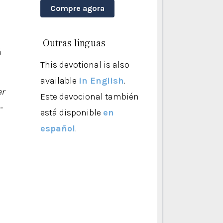
Compre agora
Outras línguas
á
This devotional is also
available
in English
.
er
Este devocional también
-
está disponible
en
español
.