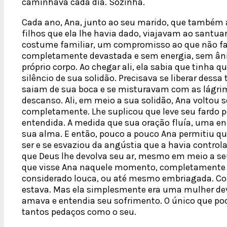
caminhava cada dia. Sozinha.
Cada ano, Ana, junto ao seu marido, que também
filhos que ela lhe havia dado, viajavam ao santuar
costume familiar, um compromisso ao que não fa
completamente devastada e sem energia, sem â
próprio corpo. Ao chegar ali, ela sabia que tinha q
silêncio de sua solidão. Precisava se liberar dess
saiam de sua boca e se misturavam com as lágr
descanso. Ali, em meio a sua solidão, Ana voltou 
completamente. Lhe suplicou que leve seu fardo pe
entendida. A medida que sua oração fluía, uma ene
sua alma. E então, pouco a pouco Ana permitiu qu
ser e se esvaziou da angústia que a havia contro
que Deus lhe devolva seu ar, mesmo em meio a seu
que visse Ana naquele momento, completamente e
considerado louca, ou até mesmo embriagada. Com
estava. Mas ela simplesmente era uma mulher de
amava e entendia seu sofrimento. O único que po
tantos pedaços como o seu.