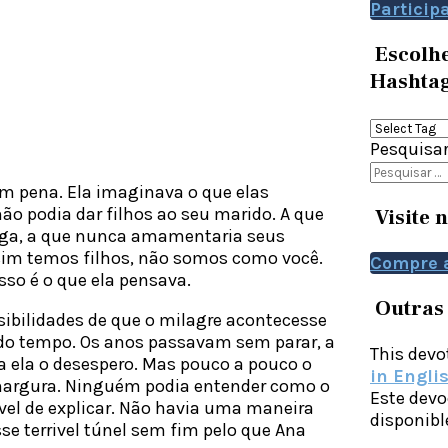
Particip
Escolhe
Hashta
Pesquisa
m pena. Ela imaginava o que elas
ão podia dar filhos ao seu marido. A que
Visite 
riga, a que nunca amamentaria seus
 sim temos filhos, não somos como você.
Compre 
sso é o que ela pensava.
Outras
sibilidades de que o milagre acontecesse
do tempo. Os anos passavam sem parar, a
This devot
a ela o desespero. Mas pouco a pouco o
in Engli
Amargura. Ninguém podia entender como o
Este devo
vel de explicar. Não havia uma maneira
disponib
 terrivel túnel sem fim pelo que Ana