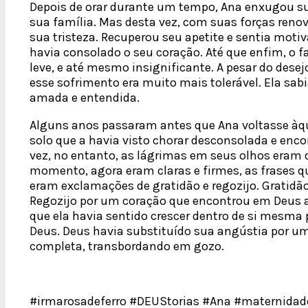
Depois de orar durante um tempo, Ana enxugou su
sua família. Mas desta vez, com suas forças reno
sua tristeza. Recuperou seu apetite e sentia motiv
havia consolado o seu coração. Até que enfim, o f
leve, e até mesmo insignificante. A pesar do desej
esse sofrimento era muito mais tolerável. Ela sab
amada e entendida.
Alguns anos passaram antes que Ana voltasse à
solo que a havia visto chorar desconsolada e enco
vez, no entanto, as lágrimas em seus olhos eram de
momento, agora eram claras e firmes, as frases 
eram exclamações de gratidão e regozijo. Gratidão
Regozijo por um coração que encontrou em Deus a 
que ela havia sentido crescer dentro de si mesma p
Deus. Deus havia substituído sua angústia por um 
completa, transbordando em gozo.
#irmarosadeferro #DEUStorias #Ana #maternidade