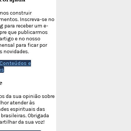
os construir
mentos. Inscreva-se no
g para receber um e-
pre que publicarmos
rtigo e no nosso
ensal para ficar por
s novidades.
Conteúdos e
es
e
s da sua opinião sobre
hor atender às
des espirituais das
brasileiras. Obrigada
rtilhar da sua voz!