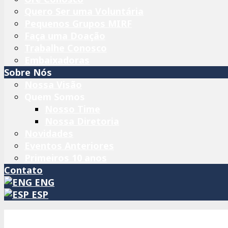
Quero Ser uma Voluntária
Pequenos Grupos MIRF
Faça uma Doação
Trabalhe Conosco
Embaixadoras
Sobre Nós
Nossa Visão
Quem Somos
Nosso Time
Nossa Diretoria
Novidades
Eventos Anteriores
Primeiros 10 anos
Contato
ENG
ESP