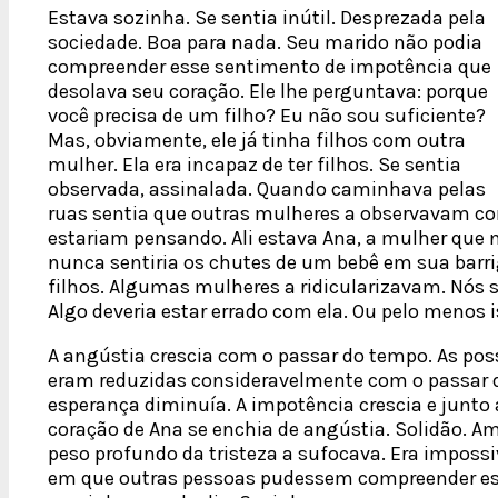
Estava sozinha. Se sentia inútil. Desprezada pela
sociedade. Boa para nada. Seu marido não podia
compreender esse sentimento de impotência que
desolava seu coração. Ele lhe perguntava: porque
você precisa de um filho? Eu não sou suficiente?
Mas, obviamente, ele já tinha filhos com outra
mulher. Ela era incapaz de ter filhos. Se sentia
observada, assinalada. Quando caminhava pelas
ruas sentia que outras mulheres a observavam co
estariam pensando. Ali estava Ana, a mulher que n
nunca sentiria os chutes de um bebê em sua bar
filhos. Algumas mulheres a ridicularizavam. Nós
Algo deveria estar errado com ela. Ou pelo menos i
A angústia crescia com o passar do tempo. As pos
eram reduzidas consideravelmente com o passar 
esperança diminuía. A impotência crescia e junto 
coração de Ana se enchia de angústia. Solidão. 
peso profundo da tristeza a sufocava. Era impossi
em que outras pessoas pudessem compreender esse