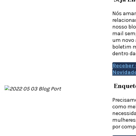
Nós amam
relaciona
nosso blo
mail sem
um novo a
boletim m
dentro da
Receber 
Novidad
Enquet
Precisamo
como mel
necessida
mulheres 
por compa