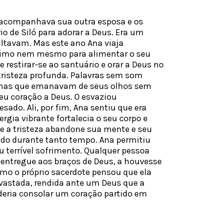
 acompanhava sua outra esposa e os
io de Siló para adorar a Deus. Era um
ltavam. Mas este ano Ana viaja
nimo nem mesmo para alimentar o seu
ue restirar-se ao santuário e orar a Deus no
a tristeza profunda. Palavras sem som
imas que emanavam de seus olhos sem
seu coração a Deus. O esvaziou
sado. Ali, por fim, Ana sentiu que era
rgia vibrante fortalecia o seu corpo e
e a tristeza abandone sua mente e seu
lado durante tanto tempo. Ana permitiu
 terrível sofrimento. Qualquer pessoa
ntregue aos braços de Deus, a houvesse
o o próprio sacerdote pensou que ela
vastada, rendida ante um Deus que a
deria consolar um coração partido em