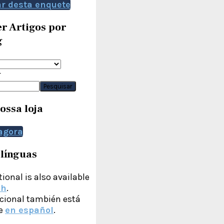
ar desta enquete
r Artigos por
g
r
Pesquisar
nossa loja
agora
 línguas
ional is also available
sh
.
cional también está
le
en español
.