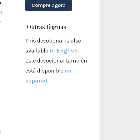
a
Compre agora
e
r
Outras línguas
This devotional is also
available
in English
.
Este devocional también
está disponible
en
español
.
s