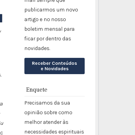
mail sempre que
publicarmos um novo
artigo e no nosso
boletim mensal para
ficar por dentro das
novidades.
Receber Conteúdos
a
e Novidades
.
Enquete
Precisamos da sua
ra
opinião sobre como
melhor atender às
Eu
necessidades espirituais
Lc