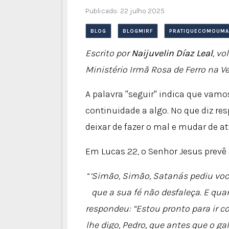
Publicado: 22 julho 2025
BLOG
BLOGMIRF
PRATIQUECOMOUMA
Escrito por
Naijuvelin Díaz Leal
, vo
Ministério Irmã Rosa de Ferro na V
A palavra "seguir" indica que va
continuidade a algo. No que diz re
deixar de fazer o mal e mudar de at
Em Lucas 22, o Senhor Jesus prevê
“
‘Simão, Simão, Satanás pediu você
que a sua fé não desfaleça. E qua
respondeu: “Estou pronto para ir co
lhe digo, Pedro, que antes que o ga