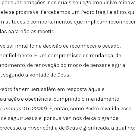
o por suas emoções, nas quais seu ego impulsivo reinav
ele se prostrava. Percebemos um Pedro frágil e aflito, qu
em atitudes e comportamentos que implicam reconhece
as para não os repetir.
e ser imitá-lo na decisão de reconhecer o pecado,
nhor fielmente. É um compromisso de mudança, de
pendimento, de renovação do modo de pensar e agir a
al, segundo a vontade de Deus.
 Pedro faz em Jerusalém em resposta àquele
stauração e obediência, cumprindo o mandamento
s irmãos”
(Lc 22:32). É, então, como Pedro revalida esse
e seguir Jesus e, por sua vez, nos deixa o grande
rocesso, a misericórdia de Deus é glorificada, a qual no