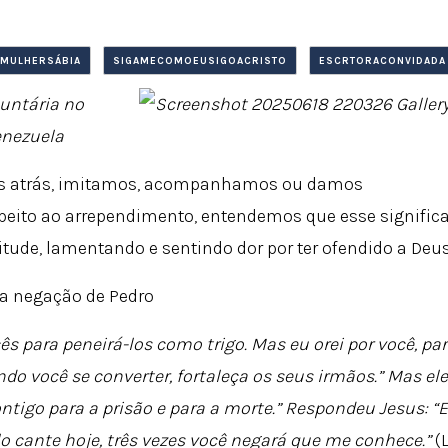
MULHERSÁBIA
SIGAMECOMOEUSIGOACRISTO
ESCRTORACONVIDADA
luntária no
enezuela
mos atrás, imitamos, acompanhamos ou damos
speito ao arrependimento, entendemos que esse signific
itude, lamentando e sentindo dor por ter ofendido a Deus
 a negação de Pedro
s para peneirá-los como trigo.
Mas eu orei por você, pa
ndo você se converter, fortaleça os seus irmãos.”
Mas ele
ntigo para a prisão e para a morte.”
Respondeu Jesus: “
lo cante hoje, três vezes você negará que me conhece.”
(