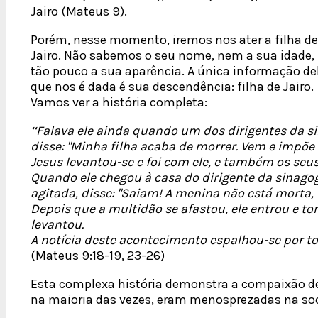
Jairo (Mateus 9).
Porém, nesse momento, iremos nos ater a filha de
Jairo. Não sabemos o seu nome, nem a sua idade,
tão pouco a sua aparência. A única informação de
que nos é dada é sua descendência: filha de Jairo.
Vamos ver a história completa:
‘‘Falava ele ainda quando um dos dirigentes da s
disse: "Minha filha acaba de morrer. Vem e impõe a
Jesus levantou-se e foi com ele, e também os seus d
Quando ele chegou à casa do dirigente da sinagoga
agitada, disse: "Saiam! A menina não está morta,
Depois que a multidão se afastou, ele entrou e t
levantou.
A notícia deste acontecimento espalhou-se por tod
(Mateus 9:18-19, 23-26)
Esta complexa história demonstra a compaixão de 
na maioria das vezes, eram menosprezadas na soc