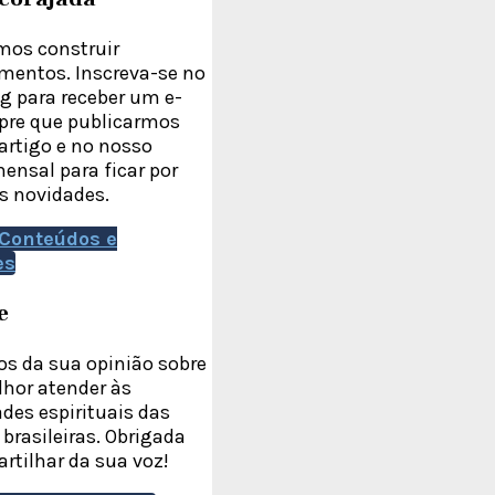
os construir
mentos. Inscreva-se no
g para receber um e-
pre que publicarmos
rtigo e no nosso
ensal para ficar por
s novidades.
Conteúdos e
es
e
s da sua opinião sobre
hor atender às
des espirituais das
brasileiras. Obrigada
rtilhar da sua voz!