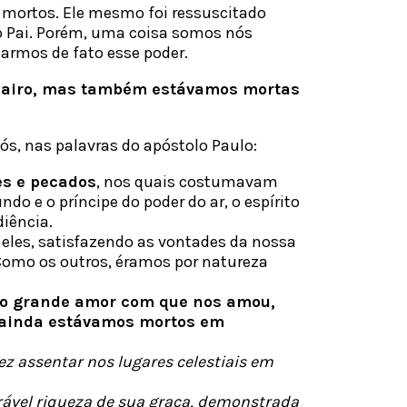
 mortos. Ele mesmo foi ressuscitado
 do Pai. Porém, uma coisa somos nós
iarmos de fato esse poder.
 Jairo, mas também estávamos mortas
nós, nas palavras do apóstolo Paulo:
es e pecados
, nos quais costumavam
o e o príncipe do poder do ar, o espírito
iência.
eles, satisfazendo as vontades da nossa
Como os outros, éramos por natureza
elo grande amor com que nos amou,
 ainda estávamos mortos em
ez assentar nos lugares celestiais em
rável riqueza de sua graça, demonstrada