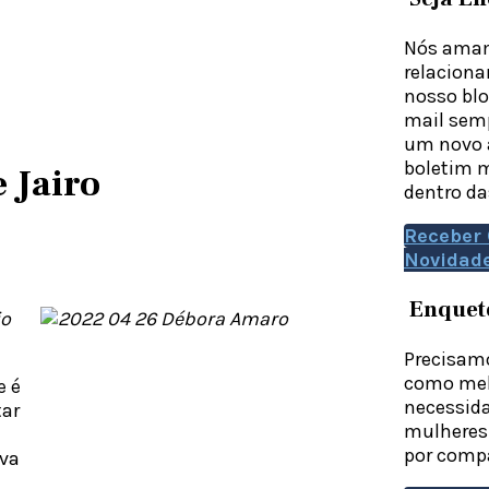
Nós amam
relaciona
nosso blo
mail sem
um novo a
boletim m
 Jairo
dentro da
Receber 
Novidad
Enquet
io
Precisamo
como mel
e é
necessida
tar
mulheres 
por compa
úva