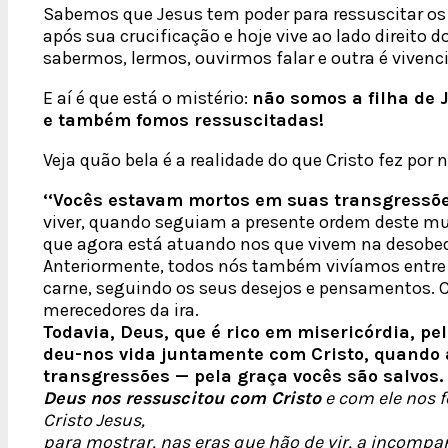
Sabemos que Jesus tem poder para ressuscitar os
após sua crucificação e hoje vive ao lado direito
sabermos, lermos, ouvirmos falar e outra é vivenc
E aí é que está o mistério:
não somos a filha de
e também fomos ressuscitadas!
Veja quão bela é a realidade do que Cristo fez por 
‘‘Vocês estavam mortos em suas transgressõ
viver, quando seguiam a presente ordem deste mund
que agora está atuando nos que vivem na desobed
Anteriormente, todos nós também vivíamos entre 
carne, seguindo os seus desejos e pensamentos. 
merecedores da ira.
Todavia, Deus, que é rico em misericórdia, p
deu-nos vida juntamente com Cristo, quando
transgressões — pela graça vocês são salvos.
Deus nos ressuscitou com Cristo
e com ele nos f
Cristo Jesus,
para mostrar, nas eras que hão de vir, a incompa