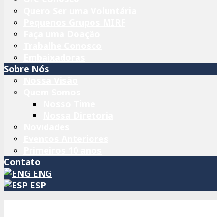
Quero Ser uma Voluntária
Pequenos Grupos MIRF
Faça uma Doação
Trabalhe Conosco
Embaixadoras
Sobre Nós
Nossa Visão
Quem Somos
Nosso Time
Nossa Diretoria
Novidades
Eventos Anteriores
Primeiros 10 anos
Contato
ENG
ESP