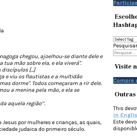
Particip
Escolhe
Hashta
la
Pesquisa
inagoga chegou, ajoelhou-se diante dele e
 tua mão sobre ela, e ela viverá".
Visite 
iscípulos [...]
 e viu os flautistas e a multidão
Compre 
 mas dorme". Todos começaram a rir dele.
omou a menina pela mão, e ela se
Outras
a aquela região’’.
This devot
in Engli
Este devo
Jesus por mulheres e crianças, as quais,
disponib
iedade judaica do primeiro século.