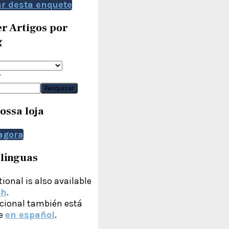
ar desta enquete
r Artigos por
g
r
Pesquisar
nossa loja
agora
 línguas
ional is also available
sh
.
cional también está
le
en español
.