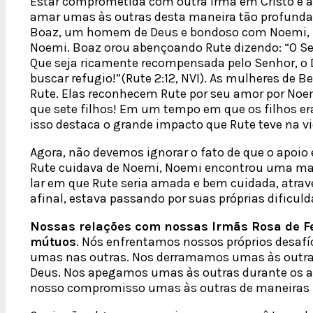
Estar comprometida com outra irmã em Cristo é a
amar umas às outras desta maneira tão profunda 
Boaz, um homem de Deus e bondoso com Noemi, not
Noemi. Boaz orou abençoando Rute dizendo: “O Sen
Que seja ricamente recompensada pelo Senhor, o De
buscar refugio!”(Rute 2:12, NVI). As mulheres de
Rute. Elas reconhecem Rute por seu amor por Noe
que sete filhos! Em um tempo em que os filhos e
isso destaca o grande impacto que Rute teve na vid
Agora, não devemos ignorar o fato de que o apoio
Rute cuidava de Noemi, Noemi encontrou uma man
lar em que Rute seria amada e bem cuidada, atrav
afinal, estava passando por suas próprias dificu
Nossas relações com nossas Irmãs Rosa de Fe
mútuos
. Nós enfrentamos nossos próprios desafí
umas nas outras. Nos derramamos umas às outras
Deus. Nos apegamos umas às outras durante os alt
nosso compromisso umas às outras de maneiras i