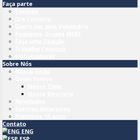
Faça parte
Eventos
Ore Conosco
Quero Ser uma Voluntária
Pequenos Grupos MIRF
Faça uma Doação
Trabalhe Conosco
Embaixadoras
Sobre Nós
Nossa Visão
Quem Somos
Nosso Time
Nossa Diretoria
Novidades
Eventos Anteriores
Primeiros 10 anos
Contato
ENG
ESP