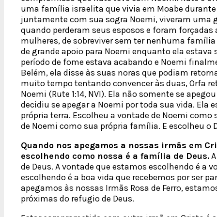
uma família israelita que vivia em Moabe durante 
juntamente com sua sogra Noemi, viveram uma g
quando perderam seus esposos e foram forçadas
mulheres, de sobreviver sem ter nenhuma família
de grande apoio para Noemi enquanto ela estava 
período de fome estava acabando e Noemi finalme
Belém, ela disse às suas noras que podiam retorn
muito tempo tentando convencer às duas, Orfa re
Noemi (Rute 1:14, NVI). Ela não somente se apeg
decidiu se apegar a Noemi por toda sua vida. Ela 
própria terra. Escolheu a vontade de Noemi como s
de Noemi como sua própria família. E escolheu o
Quando nos apegamos a nossas irmãs em Cris
escolhendo como nossa é a família de Deus.
A
de Deus. A vontade que estamos escolhendo é a v
escolhendo é a boa vida que recebemos por ser pa
apegamos às nossas Irmãs Rosa de Ferro, estamo
próximas do refugio de Deus.