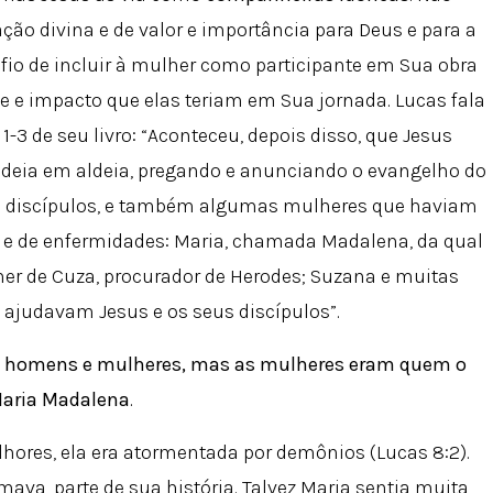
ão divina e de valor e importância para Deus e para a
fio de incluir à mulher como participante em Sua obra
sse e impacto que elas teriam em Sua jornada. Lucas fala
 1-3 de seu livro: “Aconteceu, depois disso, que Jesus
ldeia em aldeia, pregando e anunciando o evangelho do
ze discípulos, e também algumas mulheres que haviam
s e de enfermidades: Maria, chamada Madalena, da qual
er de Cuza, procurador de Herodes; Suzana e muitas
, ajudavam Jesus e os seus discípulos”.
s, homens e mulheres, mas as mulheres eram quem o
Maria Madalena
.
hores, ela era atormentada por demônios (Lucas 8:2).
mava, parte de sua história. Talvez Maria sentia muita