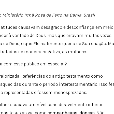
o Ministério Irmã Rosa de Ferro na Bahia, Brasil
 atitudes causavam desagrado e desconfiança em meio
der à vontade de Deus, mas que erravam muitas vezes.
 de Deus, o que Ele realmente queria de Sua criação. M
 tratados de maneira negativa, as mulheres!
va com esse público em especial?
valorizada. Referências do antigo testamento como
 esquecidas durante o período intertestamentário. Isso fe
o representadas e fossem menosprezadas.
lher ocupava um nível consideravelmente inferior
mas Jesus as via como
companheiras idôneas
. Não