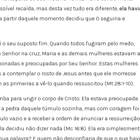
vel recaída, mas desta vez tudo era diferente,
ela havi
a partir daquele momento decidiu que O seguiria e
até o seu suposto fim. Quando todos fugiram pelo medo,
u Senhor na cruz, Maria e as demais mulheres estavam a
ocionadas e preocupadas por Seu Senhor. Estas mulheres
 a contemplar o rosto de Jesus antes que ele morresse
 as primeiras a vê-lo quando ressuscitou (Mt 28:1-10).
umba para ungir o corpo de Cristo. Ela estava preocupada
r a pedra daquele túmulo sozinha, mas com coragem foi
lo vazio e a receber a ordem de anunciar a ressurreição
la decidiu não dizer nada (Mc 16:8). Ela era simplesment
ua palavra? E quem não desconfiaria de que o que hav