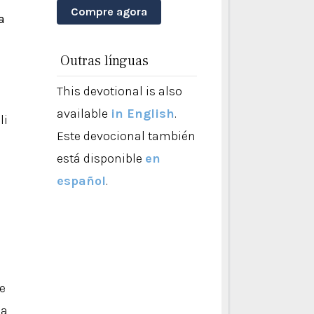
Compre agora
a
Outras línguas
This devotional is also
available
in English
.
li
Este devocional también
está disponible
en
español
.
e
ia