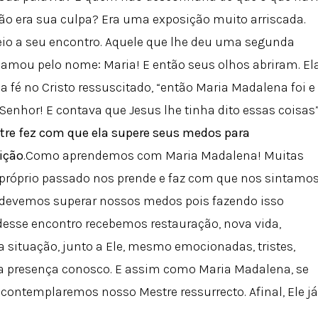
ão era sua culpa? Era uma exposição muito arriscada.
io a seu encontro. Aquele que lhe deu uma segunda
 chamou pelo nome: Maria! E então seus olhos abriram. El
 fé no Cristo ressuscitado, “então Maria Madalena foi e
 Senhor! E contava que Jesus lhe tinha dito essas coisas
re fez com que ela supere seus medos para
ição
.Como aprendemos com Maria Madalena! Muitas
 próprio passado nos prende e faz com que nos sintamo
devemos superar nossos medos pois fazendo isso
esse encontro recebemos restauração, nova vida,
a situação, junto a Ele, mesmo emocionadas, tristes,
a presença conosco. E assim como Maria Madalena, se
contemplaremos nosso Mestre ressurrecto. Afinal, Ele já