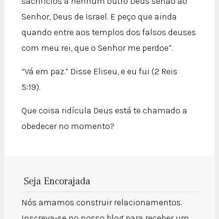
sacrifícios a nenhum outro Deus senão ao
Senhor, Deus de Israel. E peço que ainda
quando entre aos templos dos falsos deuses
com meu rei, que o Senhor me perdoe”.
“Vá em paz.” Disse Eliseu, e eu fui (2 Reis
5:19).
Que coisa ridícula Deus está te chamado a
obedecer no momento?
Seja Encorajada
Nós amamos construir relacionamentos.
Inscreva-se no nosso blog para receber um