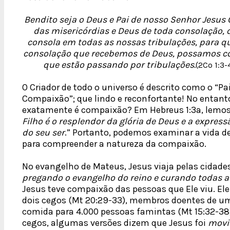
Bendito seja o Deus e Pai de nosso Senhor Jesus C
das misericórdias e Deus de toda consolação, 
consola em todas as nossas tribulações, para q
consolação que recebemos de Deus, possamos co
que estão passando por tribulações.
(2Co 1:3-
O Criador de todo o universo é descrito como o “Pa
Compaixão”; que lindo e reconfortante! No entant
exatamente é compaixão? Em Hebreus 1:3a, lemos
Filho é o resplendor da glória de Deus e a express
do seu ser
.” Portanto, podemos examinar a vida d
para compreender a natureza da compaixão.
No evangelho de Mateus, Jesus viaja pelas cidades 
pregando o evangelho do reino e curando todas 
Jesus teve compaixão das pessoas que Ele viu. El
dois cegos (Mt 20:29-33), membros doentes de um
comida para 4.000 pessoas famintas (Mt 15:32-38)
cegos, algumas versões dizem que Jesus foi
movi