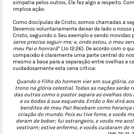
simpatia pelos outros, Ele fez algo a respeito. 
implica ação.
Como discípulas de Cristo, somos chamadas a seg
Devemos voluntariamente deixar de lado o nosso 
Cristo, seguindo o Seu exemplo e sendo movidas p
serve precisa seguir-me; e, onde estou, o meu se
meu Pai o honrará
” (Jo 12:26). De acordo com o qu
compaixão é claramente uma parte central do noss
mesmo a base para a separação entre ovelhas e c
cuidadosamente esta cena crítica:
Quando o Filho do homem vier em sua glória, co
trono na glória celestial. Todas as nações serão 
das outras como o pastor separa as ovelhas dos b
e os bodes à sua esquerda. Então o Rei dirá ao
benditos de meu Pai! Recebam como herança o 
criação do mundo. Pois eu tive fome, e vocês m
deram de beber; fui estrangeiro, e vocês me aco
vestiram; estive enfermo, e vocês cuidaram de m
(Mt 25:31-