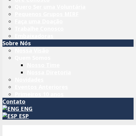
Quero Ser uma Voluntária
Pequenos Grupos MIRF
Faça uma Doação
Trabalhe Conosco
Embaixadoras
Sobre Nós
Nossa Visão
Quem Somos
Nosso Time
Nossa Diretoria
Novidades
Eventos Anteriores
Primeiros 10 anos
Contato
ENG
ESP