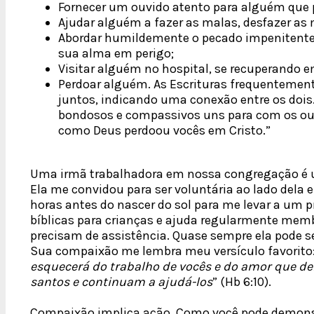
Fornecer um ouvido atento para alguém que p
Ajudar alguém a fazer as malas, desfazer as
Abordar humildemente o pecado impenitente
sua alma em perigo;
Visitar alguém no hospital, se recuperando 
Perdoar alguém. As Escrituras frequenteme
juntos, indicando uma conexão entre os dois.
bondosos e compassivos uns para com os o
como Deus perdoou vocês em Cristo.”
Uma irmã trabalhadora em nossa congregação é 
Ela me convidou para ser voluntária ao lado dela
horas antes do nascer do sol para me levar a um 
bíblicas para crianças e ajuda regularmente membr
precisam de assistência. Quase sempre ela pode s
Sua compaixão me lembra meu versículo favorito:
esquecerá do trabalho de vocês e do amor que d
santos e continuam a ajudá-los
” (Hb 6:10).
Compaixão implica ação. Como você pode demons