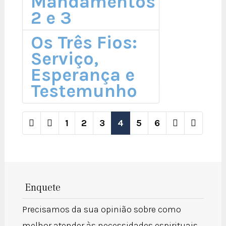
Mandamentos
2 e 3
Os Três Fios:
Serviço,
Esperança e
Testemunho
1
2
3
4
5
6
Página 4 de 6
Enquete
Precisamos da sua opinião sobre como
melhor atender às necessidades espirituais