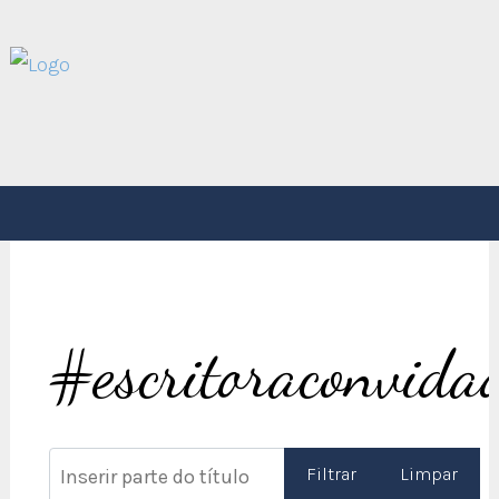
#escritoraconvida
Inserir parte do título
Filtrar
Limpar